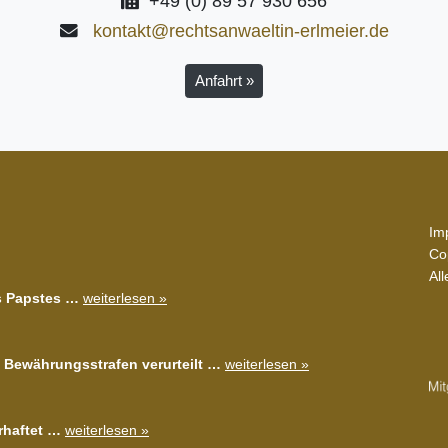
+49 (0) 89 57 930 656
kontakt@rechtsanwaeltin-erlmeier.de
Anfahrt »
Im
Co
Al
s Papstes …
weiterlesen »
 Bewährungsstrafen verurteilt …
weiterlesen »
rhaftet …
weiterlesen »